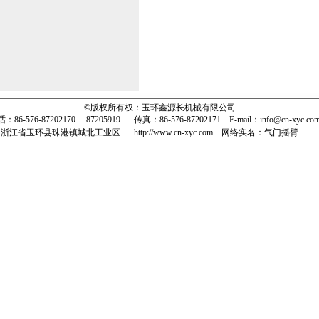
©版权所有权：玉环鑫源长机械有限公司
：86-576-87202170 87205919
传真：86-576-87202171
E-mail：info@cn-xyc.
国浙江省玉环县珠港镇城北工业区
http://www.cn-xyc.com 网络实名：气门摇臂
 摇 臂 轴 摩托摇臂 气门摇臂 赛车摇臂 摇臂总成 气门导管 气门座圈 凸轮轴盖 柴油机