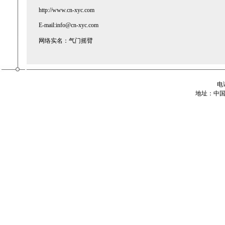
http://www.cn-xyc.com
E-mail:info@cn-xyc.com
网络实名：气门摇臂
电话
地址：中
专业生产汽车摇臂 分 离 杆