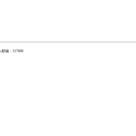
com 邮编：317600
摇臂 零件部件 玉环鑫源长摇臂